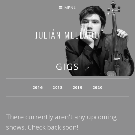
MENU
JULIÁN MELLADO
COMPARTO PARTE DE MI VIDA
GIGS
Año
2016
2018
2019
2020
There currently aren't any upcoming
shows. Check back soon!