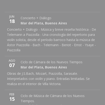
More
JUN
Villa Victoria Ocampo
Matheu 1851
Concierto + Diálogo
Note
18
Mar del Plata
,
Buenos Aires
7600
Mar del Plata
,
Buenos Aires
Concierto + Diálogo - Música y breve reseña histórica - De
0223 4942878
Telemann a Piazzolla - Una cronología del repertorio para
violín solista, desde el período barroco hasta la música de
Ástor Piazzolla - Bach - Telemann - Beriot - Ernst - Ysaye -
Piazzolla
More
AGO
Villa Victoria Ocampo
Matheu 1851
Ciclo de Cámara de los Nuevos Tiempos
Note
07
Mar del Plata
,
Buenos Aires
7600
Mar del Plata
,
Buenos Aires
Obras de J.S.Bach, Mozart, Piazzolla, Sarasate.
0223 4942878
Interpretados con violín y piano. Entradas limitadas. Se
realiza en el interior de Villa Victoria.
More
FEB
Villa Victoria Ocampo
Matheu 1851
Ciclo de Música de Cámara de los Nuevos
Note
15
Mar del Plata
,
Buenos Aires
7600
Tiempos.