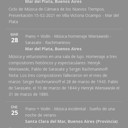
Mar del Plata
,
Buenos Aires
0223 4942878
Ciclo de Música de Cámara de los Nuevos Tiempos.
Presentación 15-02-2021 en Villa Victoria Ocampo - Mar del
Plata
More
MAR
4 Elementos - Espacio teatral
Alberti 2746
Piano + Violín - Música homenaje Wieniawski -
Note
28
Mar del Plata
,
Buenos Aires
7600
Sarasate - Rachmaninov
Mar del Plata
,
Buenos Aires
0223 495-3479
Música y virtuosismo en una sala de lujo. Homenaje a tres
compositores históricos y espectaculares: Henryk
Wieniawski, Pablo de Sarasate y Sergei Rachmaninoff.
Nota: Los tres compositores fallecieron en el mes de
marzo: Sergei Rachmaninoff el 28 de marzo de 1943. Pablo
de Sarasate, el 10 de marzo de 1844 y Henryk Wieniawski el
31 de marzo de 1880.
More
ENE
Cine Teatro Leonardo Favio
La Florida 574
Piano + Violín - Música incidental - Sueño de una
Note
25
Santa Clara del Mar
,
Buenos Aires (Provincia)
7609
noche de verano
Santa Clara del Mar
,
Buenos Aires (Provincia)
0223 460-2450