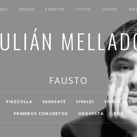
NES
VÍDEOS
EVENTOS
FOTOS
DATOS
NOT
JULIÁN MELLAD
FAUSTO
PIAZZOLLA
SARASATE
VIVALDI
VÍDEOS PROM
PRIMEROS CONCIERTOS
ORQUESTA
POP