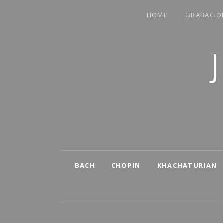
HOME
GRABACIO
COMPARTO PARTE DE MI VIDA
Video menu
BACH
CHOPIN
KHACHATURIAN