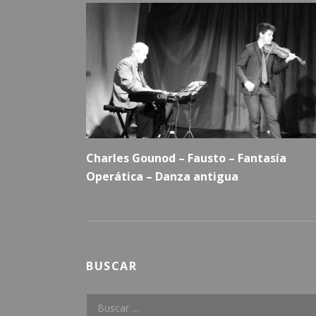
Charles Gounod – Fausto – Fantasía
Operática – Danza antigua
BUSCAR
Buscar: