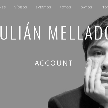
NES
VÍDEOS
EVENTOS
FOTOS
DATOS
NOT
JULIÁN MELLAD
ACCOUNT
B