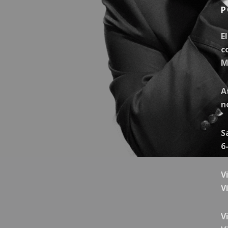
P
E
c
M
A
n
S
6
V
V
V