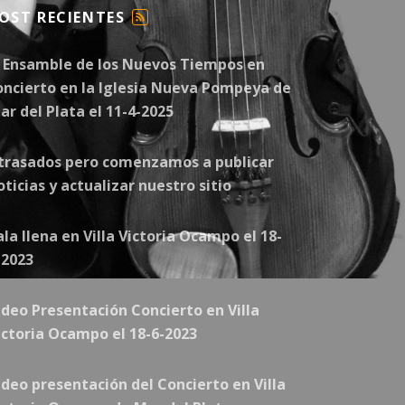
OST RECIENTES
F
E
l Ensamble de los Nuevos Tiempos en
E
D
oncierto en la Iglesia Nueva Pompeya de
ar del Plata el 11-4-2025
trasados pero comenzamos a publicar
oticias y actualizar nuestro sitio
ala llena en Villa Victoria Ocampo el 18-
-2023
ideo Presentación Concierto en Villa
ictoria Ocampo el 18-6-2023
ideo presentación del Concierto en Villa