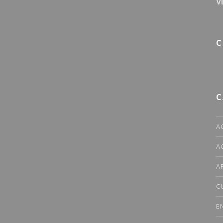
V
C
C
A
A
A
C
E