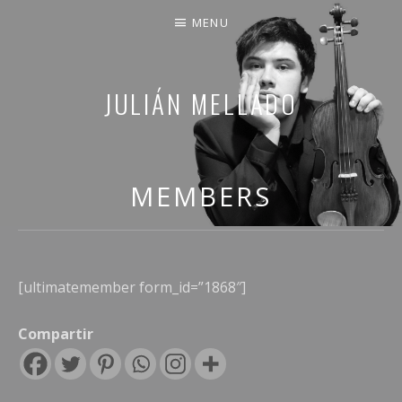
MENU
JULIÁN MELLADO
COMPARTO PARTE DE MI VIDA
MEMBERS
[ultimatemember form_id=”1868″]
Compartir