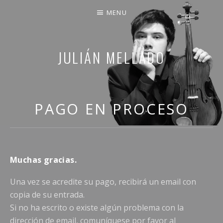
MENU
JULIÁN MELLADO
COMPARTO PARTE DE MI VIDA
PAGO EN PROCESO
Muchas gracias.
Una vez se acredite su pago, recibirá un email con
copia de su entrada.
Si no ha escrito o existe algún problema con la
dirección de email, comuníquese por favor al