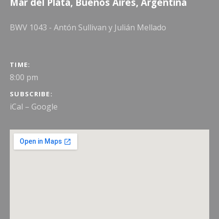
Mar del Plata
,
Buenos Aires
,
Argentina
BWV 1043 - Antón Sullivan y Julián Mellado
GIG DETAILS
TIME
8:00 pm
SUBSCRIBE
iCal
Google