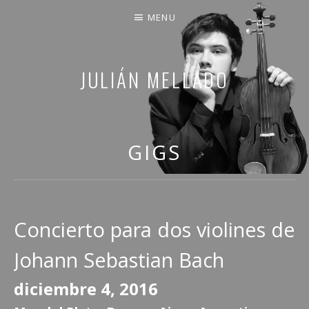
MENU
JULIÁN MELLADO
COMPARTO PARTE DE MI VIDA
GIGS
Concierto para dos violines de
Johann Sebastian Bach
diciembre 4, 2016