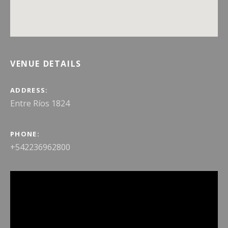
VENUE DETAILS
ADDRESS
PHONE
+542236962800