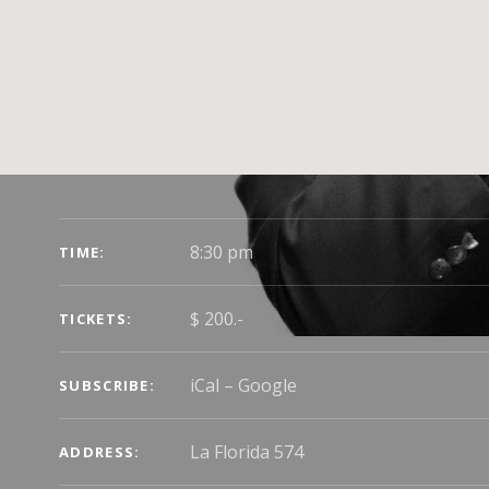
GIG DETAILS
8:30 pm 
TIME
$ 200.-
TICKETS
iCal
Google
SUBSCRIBE
ADDRESS