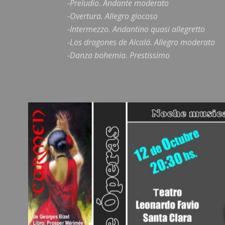
-Preludio. Andante moderato
-Overtura. Allegro giocoso
-Intermezzo. Andantino quasi allegretto
-Los dragones de Alcalá. Allegro moderato
-Danza bohemia. Prestissimo