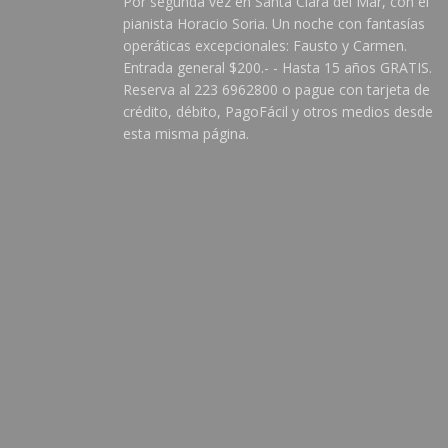
Por segunda vez en Santa Clara del Mar, con el
pianista Horacio Soria. Un noche con fantasías
operáticas excepcionales: Fausto y Carmen.
Entrada general $200.- - Hasta 15 años GRATIS. 
Reserva al 223 6962800 o pague con tarjeta de
crédito, débito, PagoFácil y otros medios desde
esta misma página.