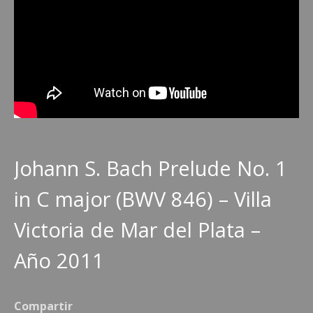
Johann S. Bach Prelude No. 1
in C major (BWV 846) – Villa
Victoria de Mar del Plata –
Año 2011
Compartir