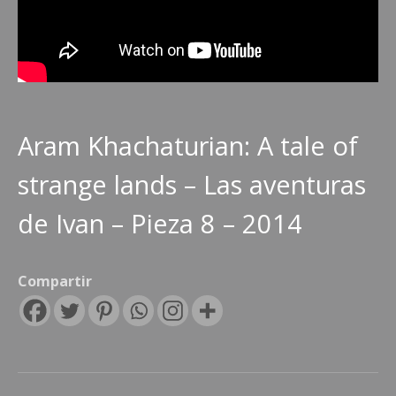
Aram Khachaturian: A tale of
strange lands – Las aventuras
de Ivan – Pieza 8 – 2014
Compartir