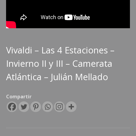
Vivaldi – Las 4 Estaciones –
Invierno II y III – Camerata
Atlántica – Julián Mellado
Compartir