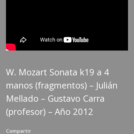
W. Mozart Sonata k19 a 4
manos (fragmentos) – Julián
Mellado – Gustavo Carra
(profesor) – Año 2012
Compartir