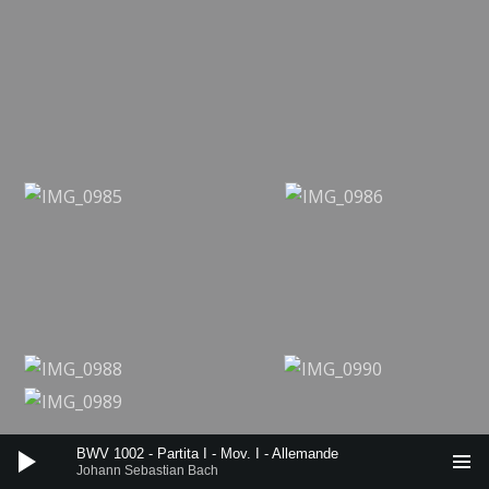
Reproductor de audio
BWV 1002 - Partita I - Mov. I - Allemande
Johann Sebastian Bach