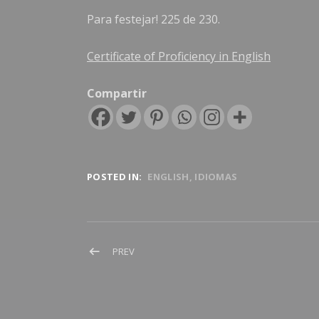
Para festejar! 225 de 230.
Certificate of Proficiency in English
Compartir
POSTED IN:
ENGLISH
IDIOMAS
Navegación de entradas
POST: ACTO DE COLACIÓN IAE 2019 – 28º 
PREV