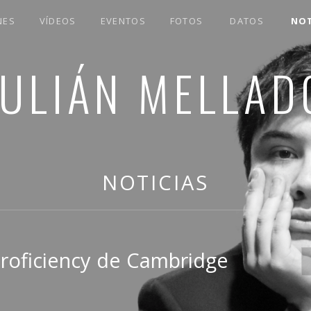
NES
VÍDEOS
EVENTOS
FOTOS
DATOS
NOT
JULIÁN MELLAD
NOTICIAS
roficiency de Cambridge
B