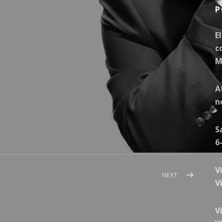
P
E
c
M
A
n
S
6
V
PROMOCIÓN – FOTOS
POST: EVENTO 
NEXT
V
V