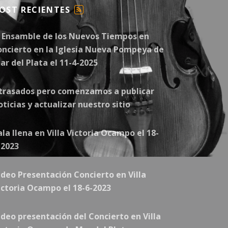
OST RECIENTES
F
E
l Ensamble de los Nuevos Tiempos en
E
D
oncierto en la Iglesia Nueva Pompeya de
ar del Plata el 11-4-2025
trasados pero comenzamos a publicar
oticias y actualizar nuestro sitio
ala llena en Villa Victoria Ocampo el 18-
-2023
ideo Presentación Concierto en Villa
EN SANTA CLARA DEL MAR EL 25-01-2020
ictoria Ocampo el 18-6-2023
ideo presentación del Concierto en Villa