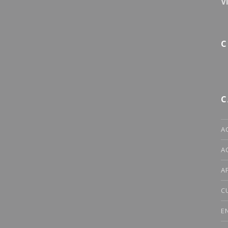
V
C
C
A
A
A
C
E