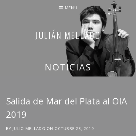
MENU
JULIÁN MELLADO
COMPARTO PARTE DE MI VIDA
NOTICIAS
Salida de Mar del Plata al OIA
2019
BY
JULIO MELLADO
ON
OCTUBRE 23, 2019