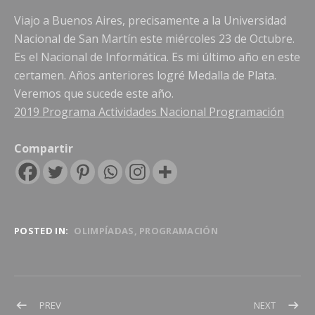
Viajo a Buenos Aires, precisamente a la Universidad
Nacional de San Martín este miércoles 23 de Octubre.
Es el Nacional de Informática. Es mi último año en este
certamen. Años anteriores logré Medalla de Plata.
Veremos que sucede este año.
2019 Programa Actividades Nacional Programación
Compartir
POSTED IN:
OLIMPÍADAS
PROGRAMACIÓN
Navegación de entradas
POST: IAE – ACTO DEL 12-10-2019
POST: SA
PREV
NEXT