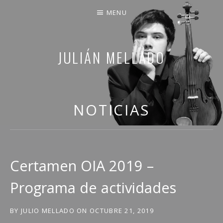
MENU
JULIÁN MELLADO
COMPARTO PARTE DE MI VIDA
NOTICIAS
Certamen OIA 2019 –
Programa de actividades
BY
JULIO MELLADO
ON
OCTUBRE 21, 2019