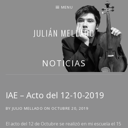
MENU
JULIÁN MELLADO
COMPARTO PARTE DE MI VIDA
NOTICIAS
IAE – Acto del 12-10-2019
BY
JULIO MELLADO
ON
OCTUBRE 20, 2019
El acto del 12 de Octubre se realizó en mi escuela el 15