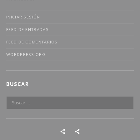
INICIAR SESIÓN
FEED DE ENTRADAS
FEED DE COMENTARIOS
WORDPRESS.ORG
BUSCAR
Buscar:
Social Media Profiles