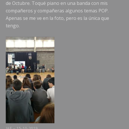
de Octubre. Toqué piano en una banda con mis
compañeros y compañeras algunos temas POP.
Apenas se me ve en la foto, pero es la única que
tengo.
IAE – 15-10-2019