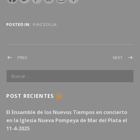
POSTED IN:
PIAZZOLLA
Navegación de entradas
POST: EVENTO DEL 28-03-2020 – SUSPENDIDO
POST: CO
PREV
NEXT
Buscar:
POST RECIENTES
F
E
El Ensamble de los Nuevos Tiempos en concierto
E
D
en la Iglesia Nueva Pompeya de Mar del Plata el
11-4-2025