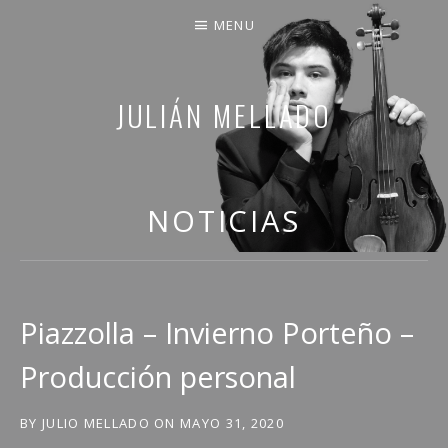
MENU
JULIÁN MELLADO
COMPARTO PARTE DE MI VIDA
NOTICIAS
Piazzolla – Invierno Porteño –
Producción personal
BY
JULIO MELLADO
ON
MAYO 31, 2020