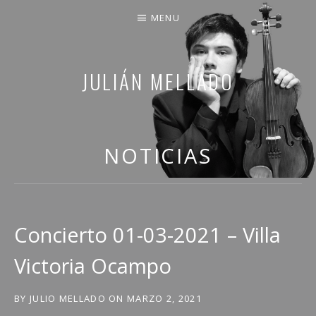
MENU
JULIÁN MELLADO
COMPARTO PARTE DE MI VIDA
NOTICIAS
Concierto 01-03-2021 – Villa
Victoria Ocampo
BY
JULIO MELLADO
ON
MARZO 2, 2021